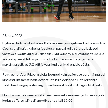
28. nov. 2022
Bigbank Tartu alistas kahes Balti liiga mängus ajutises kodusaalis A le
Coqi spordimajas kahel järjestikusel päeval külla sõitnud lätlased
vastavalt Daugavpilsi ja Jekabpilsi. Kui laupäev oldi vastasest üle 3:0,
siis pühapäeval tuli välja ronida 1:2 kaotuseisust ja pingutada
maksimaalselt, et 3:2 võit ja vajalikud punktid endale võtta.
Peatreener Alar Rikberg oleks lootnud kolmapäevase euromängu eel
kindlasti lihtsamat nädalavahetust, kuid eeldada oli, et Jekabpils
tuleb hea hooga peale ning on sel hooajal taaskord väga ohtlik sats.
Nüüd valmistub meeskond kolmapäevaseks euromänguks, mis algab
koduses Tartu Ülikooli spordihoones kell 19:00!