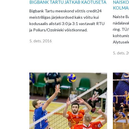
BIGBANK TARTU JÄTKAB KAOTUSETA
NAISKO
KOLMA
Bigbank Tartu meeskond võttis credit24
Naiste Ba
meistriliigas järjekordsed kaks võitu kui
nädalava
kodusaalis alistati 3:0 ja 3:1 vastavalt RTU
ring. TÜ
ja Poliurs/Ozolnieki võistkonnad.
kohtumis
5. dets. 2016
Alytusel
5. dets. 