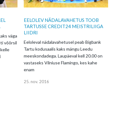
REL
EELOLEV NÄDALAVAHETUS TOOB
A
TARTUSSE CREDIT24 MEISTRILIIGA
LIIDRI
kaks väga
Eeloleval nädalavahetusel peab Bigbank
i võõrsil
Tartu kodusaalis kaks mängu Leedu
 kelle
meeskondadega. Laupäeval kell 20.00 on
i
vastaseks Vilniuse Flamingo, kes kahe
enam
25. nov. 2016