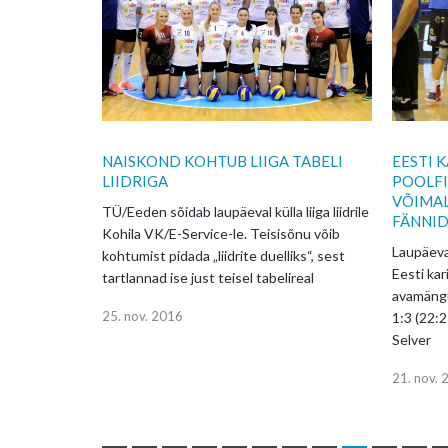
NAISKOND KOHTUB LIIGA TABELI
EESTI 
LIIDRIGA
POOLFI
VÕIMAL
TÜ/Eeden sõidab laupäeval külla liiga liidrile
FÄNNID
Kohila VK/E-Service-le. Teisisõnu võib
Laupäeva
kohtumist pidada „liidrite duelliks“, sest
Eesti kar
tartlannad ise just teisel tabelireal
avamängu
25. nov. 2016
1:3 (22:2
Selver
21. nov.