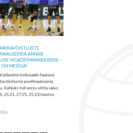
KARIKAVÕISTLUSTE
NAALSEERIA ANNAB
USE VIGADEPARANDUSEKS –
 ON MEIEGA!
l pidasime kodusaalis haarava
ikavõistluste poolfinaalseeria
. Kahjuks tuli vastu võtta valus
5, 25:21, 27:25, 25:21) kaotus
 2016