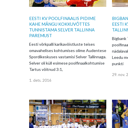
EESTI KV POOLFINAALIS PIDIME
BIGBAN
KAHE MÄNGU KOKKUVÕTTES
EESTI 
TUNNISTAMA SELVER TALLINNA
TALLIN
PAREMUST
Bigbank 
Eesti võrkpalli karikavõistluste teises
poolfina
omavahelises kohtumises olime Audentese
nädalava
Spordikeskuses vastamisi Selver Tallinnaga.
Leedu me
Selver oli küll esimese poolfinaalkohtumise
punkti
Tartus võitnud 3:1,
29. nov.
1. dets. 2016