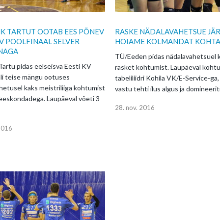
K TARTUT OOTAB EES PÕNEV
RASKE NÄDALAVAHETSUE JÄ
KV POOLFINAAL SELVER
HOIAME KOLMANDAT KOHT
NAGA
TÜ/Eeden pidas nädalavahetsuel 
Tartu pidas eelseisva Eesti KV
rasket kohtumist. Laupäeval kohtut
ali teise mängu ootuses
tabeliliidri Kohila VK/E-Service-ga,
hetusel kaks meistriliiga kohtumist
vastu tehti ilus algus ja domineerit
eskondadega. Laupäeval võeti 3
28. nov. 2016
 2016