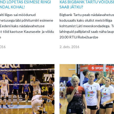
ND LÕPETAS ESIMESE RINGI
KAS BIGBANK TARTU VÕIDUS
NDAL KOHAL!
SAAB JÄTKU?
lti liigas sai möödunud
Bigbank Tartu peab nädalavahetus
hetusega läbi põhiturniiri esimene
kodusaalis kaks olulist meistriliiga
/Eedeni kaks nädalavahetuse
kohtumist Läti meeskondadega. Tu
t tõid kaotuse Kaunasele ja võidu
lahinguid palliplatsil saab näha laup
e
20.00 RTU/Robežsardze
2016
2. dets. 2016