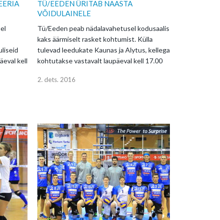
EERIA
TÜ/EEDEN ÜRITAB NAASTA
VÕIDULAINELE
el
Tü/Eeden peab nädalavahetusel kodusaalis
kaks äärmiselt rasket kohtumist. Külla
liseid
tulevad leedukate Kaunas ja Alytus, kellega
äeval kell
kohtutakse vastavalt laupäeval kell 17.00
2. dets. 2016